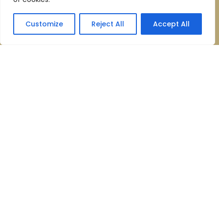
Customize
Reject All
Accept All
пл. Ш. Петефі, 4, Ужгород,
Закарпатська обл.
Готель:
+38 (0312) 64 62 20
+38 (066) 824 00 13
(viber, whatsapp, telegram)
Ресторан:
+38 (0312) 64 62 19
info@hotel-oldcontinent.com
СЛІДKУЙТЕ ЗА НАМИ: