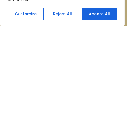
Customize
Reject All
Accept All
пл. Ш. Петефі, 4, Ужгород,
Закарпатська обл.
Готель:
+38 (0312) 64 62 20
+38 (066) 824 00 13
(viber, whatsapp, telegram)
Ресторан:
+38 (0312) 64 62 19
info@hotel-oldcontinent.com
СЛІДKУЙТЕ ЗА НАМИ: