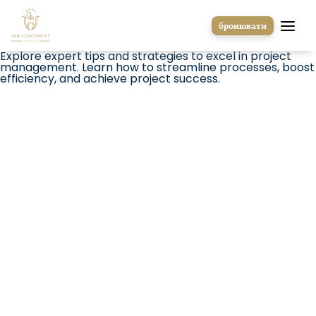
Skip
to
content
бронювати
Explore expert tips and strategies to excel in project
management. Learn how to streamline processes, boost
efficiency, and achieve project success.
ГОЛОВНА
ГОТЕЛЬ
НОМЕРИ
РЕСТОРАН І БАР
КОНФЕРЕНЦІЇ ТА ЗАХОДИ
SPA
КОНТАКТИ