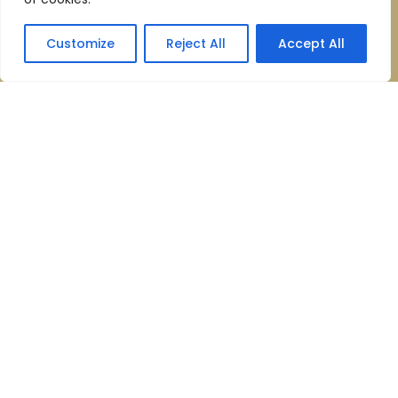
Customize
Reject All
Accept All
пл. Ш. Петефі, 4, Ужгород,
Закарпатська обл.
Готель:
+38 (0312) 64 62 20
+38 (066) 824 00 13
(viber, whatsapp, telegram)
Ресторан:
+38 (0312) 64 62 19
info@hotel-oldcontinent.com
СЛІДKУЙТЕ ЗА НАМИ: